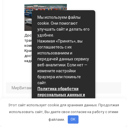
Мы используем файлы
cookie. Они помогают
улучшать сайт и делать его
удобнее.
Доставка грузов с
транспортными
Нажимая «Принять», вы
компаниями
соглашаетесь с их
Краснотурьинска:
использованием и
доступные цены и
передачей данных сервису
надежные решения
веб-аналитики. Если нет —
измените настройки
браузера или покиньте
сайт.
МирВитамин
Статьи
Политика обработки
персональных данных и
политика cookie
Этот сайт использует cookie для хранения данных. Продолжая
Оценка статьи:
Принять
использовать сайт, Вы даете свое согласие на работу с этими
(Пока оценок нет)
файлами.
OK