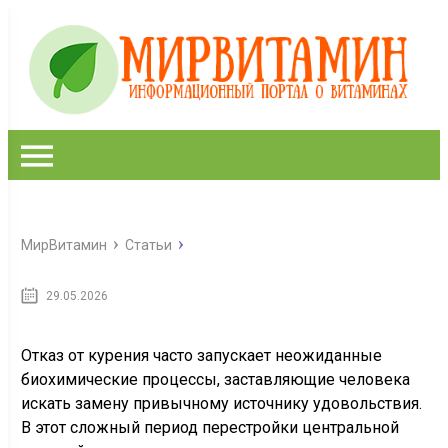
МирВитамин
Статьи
Физиологические ловушки:
29.05.2026
почему после отказа от курения
возникает сильная тяга к
Отказ от курения часто запускает неожиданные
алкоголю
биохимические процессы, заставляющие человека
искать замену привычному источнику удовольствия.
В этот сложный период перестройки центральной