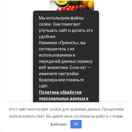
Мы используем файлы
cookie. Они помогают
улучшать сайт и делать его
Цинк — Связанные
удобнее.
заболевания
Нажимая «Принять», вы
соглашаетесь с их
использованием и
передачей данных сервису
веб-аналитики. Если нет —
измените настройки
браузера или покиньте
сайт.
Витамин PP —
Политика обработки
Связанные
персональных данных и
заболевания
политика cookie
Этот сайт использует cookie для хранения данных. Продолжая
Принять
использовать сайт, Вы даете свое согласие на работу с этими
файлами.
OK