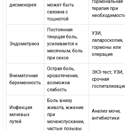
гормональная
дисменорея
может быть
терапия при
связана с
необходимости
тошнотой
Постоянная
УЗИ,
тянущая боль,
лапароскопия,
Эндометриоз
усиливается к
гормоны или
месячным, боль
операция
при сексе
Острая боль,
ЭКЗ-тест, УЗИ,
Внематочная
кровотечение,
срочная
беременность
возможна
госпитализация
слабость
Боль внизу
Инфекция
живота, жжение
Анализ мочи,
мочевых
при
антибиотики
путей
мочеиспускании,
частые позывы