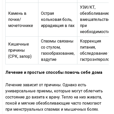
УЗИ/КТ,
Камень в
Острая
обезболивание,
почке/
кольковая боль,
вмешательство
мочеточнике
иррадиация в пах
при
необходимости
Спазмы связаны
Коррекция
Кишечные
со стулом,
питания,
причины
газообразование,
обследование у
(СРК, запор)
вздутие
гастроэнтеролога
Лечение и простые способы помочь себе дома
Лечение зависит от причины. Однако есть
универсальные приемы, которые могут облегчить
состояние до визита к врачу. Тепло на низ живота,
покой и мягкие обезболивающие часто помогают
при менструальных спазмах и мышечных болях.