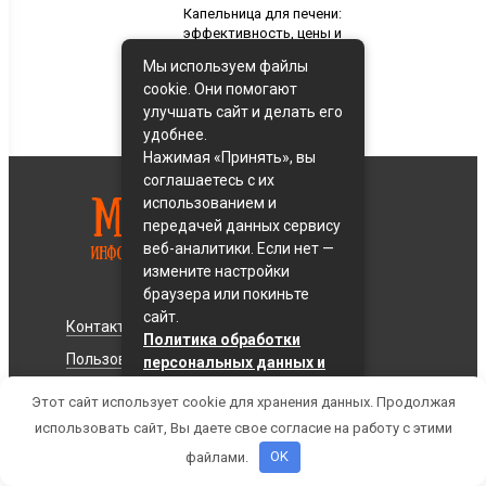
Капельница для печени:
эффективность, цены и
особенности
Мы используем файлы
процедуры в
cookie. Они помогают
Красноярске
улучшать сайт и делать его
удобнее.
Нажимая «Принять», вы
соглашаетесь с их
использованием и
передачей данных сервису
веб-аналитики. Если нет —
измените настройки
браузера или покиньте
сайт.
Контакты
Карта сайта
Политика обработки
Пользовательское соглашение
персональных данных и
политика cookie
Этот сайт использует cookie для хранения данных. Продолжая
Принять
использовать сайт, Вы даете свое согласие на работу с этими
© 2018 - 2026 Все права защищены
файлами.
OK