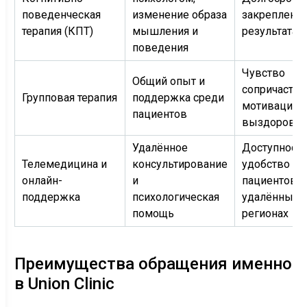
поведенческая
изменение образа
закреплени
терапия (КПТ)
мышления и
результата
поведения
Чувство
Общий опыт и
сопричастно
Групповая терапия
поддержка среди
мотивация к
пациентов
выздоровл
Удалённое
Доступность
Телемедицина и
консультирование
удобство дл
онлайн-
и
пациентов в
поддержка
психологическая
удалённых
помощь
регионах
Преимущества обращения именно
в Union Clinic