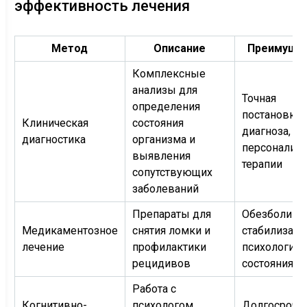
эффективность лечения
Метод
Описание
Преимуще
Комплексные
анализы для
Точная
определения
постановка
Клиническая
состояния
диагноза,
диагностика
организма и
персонализ
выявления
терапии
сопутствующих
заболеваний
Препараты для
Обезболива
Медикаментозное
снятия ломки и
стабилизаци
лечение
профилактики
психологиче
рецидивов
состояния
Работа с
Когнитивно-
психологом,
Долгосрочн