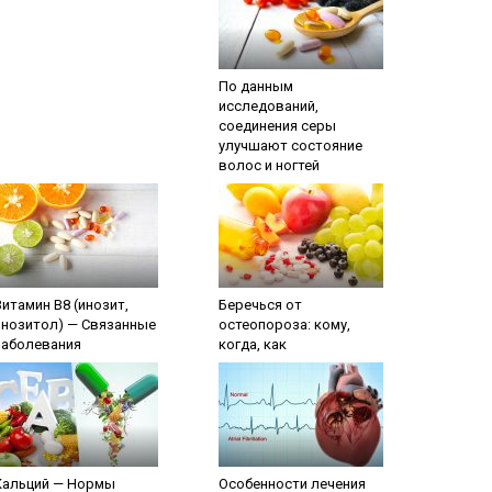
По данным
исследований,
соединения серы
улучшают состояние
волос и ногтей
Витамин В8 (инозит,
Беречься от
инозитол) — Связанные
остеопороза: кому,
заболевания
когда, как
Кальций — Нормы
Особенности лечения